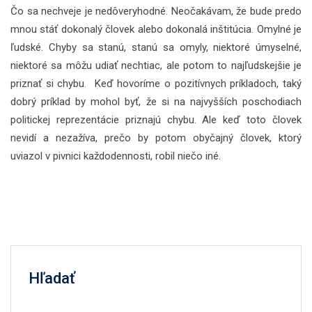
Čo sa nechveje je nedôveryhodné. Neočakávam, že bude predo
mnou stáť dokonalý človek alebo dokonalá inštitúcia. Omylné je
ľudské. Chyby sa stanú, stanú sa omyly, niektoré úmyselné,
niektoré sa môžu udiať nechtiac, ale potom to najľudskejšie je
priznať si chybu. Keď hovoríme o pozitívnych príkladoch, taký
dobrý príklad by mohol byť, že si na najvyšších poschodiach
politickej reprezentácie priznajú chybu. Ale keď toto človek
nevidí a nezažíva, prečo by potom obyčajný človek, ktorý
uviazol v pivnici každodennosti, robil niečo iné.
Hľadať