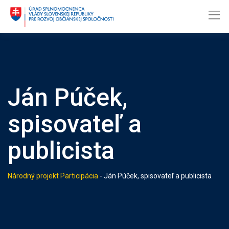
Skip
to
content
Ján Púček,
spisovateľ a
publicista
Národný projekt Participácia
-
Ján Púček, spisovateľ a publicista