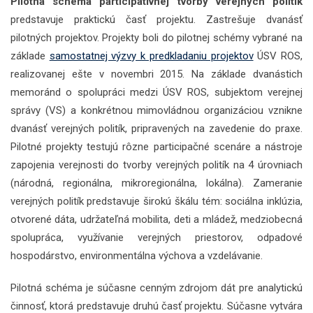
Pilotná schéma participatívnej tvorby verejných politík
predstavuje praktickú časť projektu. Zastrešuje dvanásť
pilotných projektov. Projekty boli do pilotnej schémy vybrané na
základe
samostatnej výzvy k predkladaniu projektov
ÚSV ROS,
realizovanej ešte v novembri 2015. Na základe dvanástich
memoránd o spolupráci medzi ÚSV ROS, subjektom verejnej
správy (VS) a konkrétnou mimovládnou organizáciou vznikne
dvanásť verejných politík, pripravených na zavedenie do praxe.
Pilotné projekty testujú rôzne participačné scenáre a nástroje
zapojenia verejnosti do tvorby verejných politík na 4 úrovniach
(národná, regionálna, mikroregionálna, lokálna). Zameranie
verejných politík predstavuje širokú škálu tém: sociálna inklúzia,
otvorené dáta, udržateľná mobilita, deti a mládež, medziobecná
spolupráca, využívanie verejných priestorov, odpadové
hospodárstvo, environmentálna výchova a vzdelávanie.
Pilotná schéma je súčasne cenným zdrojom dát pre analytickú
činnosť, ktorá predstavuje druhú časť projektu. Súčasne vytvára