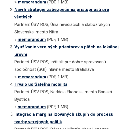
»
memorandum
(PDF, 1 MB)
Návrh stratégie zabezpečenia prístupnosti pre
všetkých
Partneri: ÚSV ROS, Únia nevidiacich a slabozrakých
Slovenska, mesto Nitra
»
memorandum
(PDF, 1 MB)
Využívanie verejných priestorov a plôch na lokálnej
úrovni
Partneri: ÚSV ROS, Inštitút pre dobre spravovanú
spoločnosť (SGI), hlavné mesto Bratislava
»
memorandum
(PDF, 1 MB)
Trvalo udržateľná mobilita
Partneri: ÚSV ROS, Nadácia Ekopolis, mesto Banská
Bystrica
»
memorandum
(PDF, 1 MB)
Integrácia marginalizovaných skupín do procesu
tvorby verejných politík