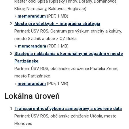
klaster obcí Spiša (Spišský Hrhov, Doľany, Domaňovce,
Klčov, Nemešany, Baldovce, Buglovce)
»
memorandum
(PDF, 1 MB)
Mesto pre všetkých – integračná stratégia
Partneri: ÚSV ROS, Centrum pre výskum etnicity a kultúry,
mesto Svidník a obce z OZ Dukla
»
memorandum
(PDF, 1 MB)
Stratégia nakladania s komunálnymi odpadmi v meste
Partizánske
Partneri: ÚSV ROS, občianske združenie Priatelia Zeme,
mesto Partizánske
»
memorandum
(PDF, 1 MB)
Lokálna úroveň
Transparentnosť výkonu samosprávy a otvorené dáta
Partneri: ÚSV ROS, občianske združenie Utópia, mesto
Hlohovec