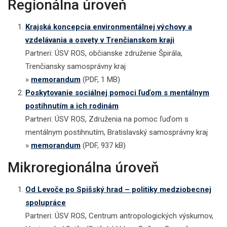
Regionálna úroveň
Krajská koncepcia environmentálnej výchovy a
vzdelávania a osvety v Trenčianskom kraji
Partneri: ÚSV ROS, občianske združenie Špirála,
Trenčiansky samosprávny kraj
»
memorandum
(PDF, 1 MB)
Poskytovanie sociálnej pomoci ľuďom s mentálnym
postihnutím a ich rodinám
Partneri: ÚSV ROS, Združenia na pomoc ľuďom s
mentálnym postihnutím, Bratislavský samosprávny kraj
»
memorandum
(PDF, 937 kB)
Mikroregionálna úroveň
Od Levoče po Spišský hrad – politiky medziobecnej
spolupráce
Partneri: ÚSV ROS, Centrum antropologických výskumov,